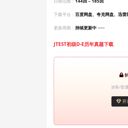
日期范围：
144回 – 185回
下载平台：
百度网盘、夸克网盘、迅雷
更新周期：
持续更新中 ······
JTEST初级D-E历年真题下载
游客/普通
开