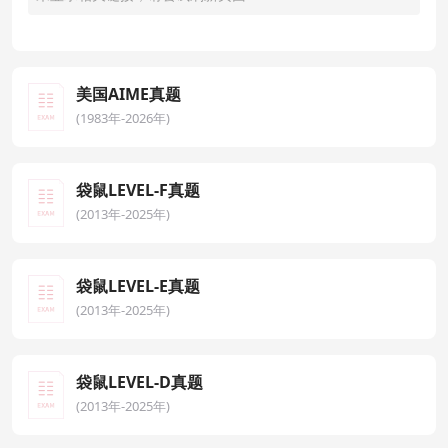
美国AIME真题
(1983年-2026年)
袋鼠LEVEL-F真题
(2013年-2025年)
袋鼠LEVEL-E真题
(2013年-2025年)
袋鼠LEVEL-D真题
(2013年-2025年)